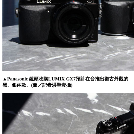
▲Panasonic 鏡頭收購LUMIX GX7預計在台推出復古外觀的
黑、銀兩款。(圖／記者洪聖壹攝)