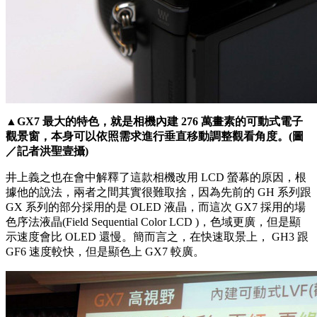
▲GX7 最大的特色，就是相機內建 276 萬畫素的可動式電子
觀景窗，本身可以依照需求進行垂直移動調整觀看角度。(圖
／記者洪聖壹攝)
井上義之也在會中解釋了這款相機改用 LCD 螢幕的原因，根
據他的說法，兩者之間其實很難取捨，因為先前的 GH 系列跟
GX 系列的部分採用的是 OLED 液晶，而這次 GX7 採用的場
色序法液晶(Field Sequential Color LCD )，色域更廣，但是顯
示速度會比 OLED 還慢。簡而言之，在快速取景上， GH3 跟
GF6 速度較快，但是顯色上 GX7 較廣。