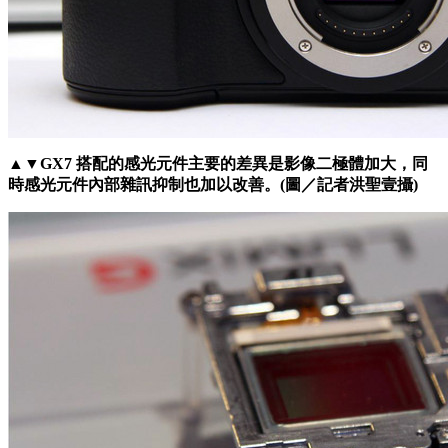
▲▼GX7 搭配的感光元件主要的差異是影像二極體加大，同
時感光元件內部雜訊抑制也加以改善。(圖／記者洪聖壹攝)