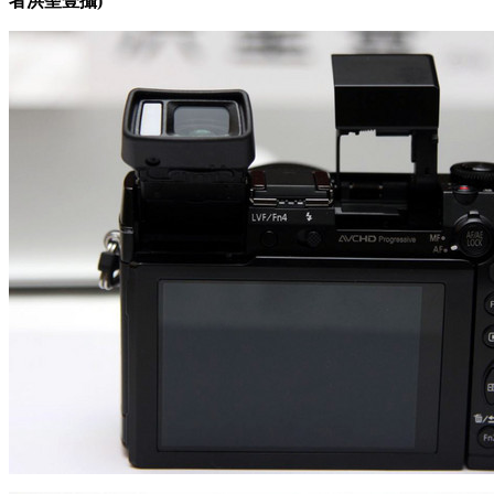
者洪聖壹攝)