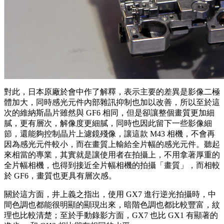
對此，日本原廠於會中作了解釋，表示主要的差異是影像二極
體加大，同時感光元件內部雜訊抑制也加以改善，所以至於這
次的維納斯晶片雖然與 GF6 相同，但是卻讓整個畫質更加細
膩，更有層次，解像度更細膩，同時也因此留下一些影像細
節，還能夠控制晶片上濾鏡殘像，讓這款 M43 相機，不會再
因為感光元件較小，而在畫質上輸給全片幅的感光元件。聽起
來相當的專業，其實就是讓使用者在拍攝上，不用拿著厚重的
全片幅相機，也得到接近全片幅相機的拍攝「畫質」，而相較
於 GF6，畫質也更具有層次感。
關於這方面，井上義之指出，使用 GX7 進行逆光拍攝時，中
間色調也都能很明顯的顯現出來，暗階色調也都比較豐富，紋
理也比較清楚；至於手動錄影方面，GX7 也比 GX1 有顯著的