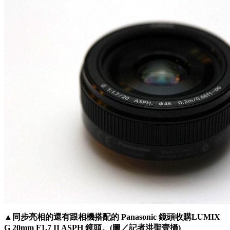
▲同步亮相的還有跟相機搭配的 Panasonic 鏡頭收購LUMIX
G 20mm F1.7 II ASPH 鏡頭。(圖／記者洪聖壹攝)