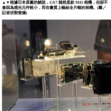
▲▼根據日本原廠的解說，GX7 雖然是款 M43 相機，但卻不
會因為感光元件較小，而在畫質上輸給全片幅的相機。(圖／
記者洪聖壹攝)