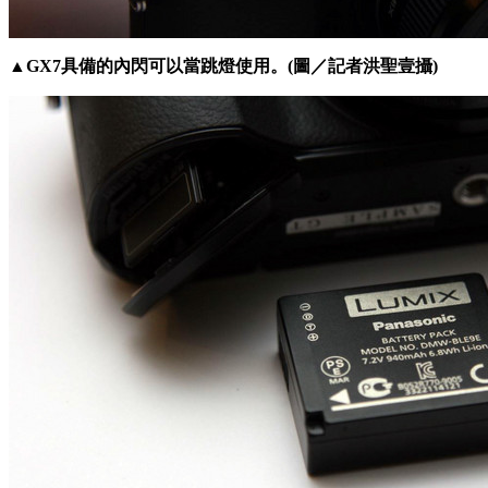
▲GX7具備的內閃可以當跳燈使用。(圖／記者洪聖壹攝)