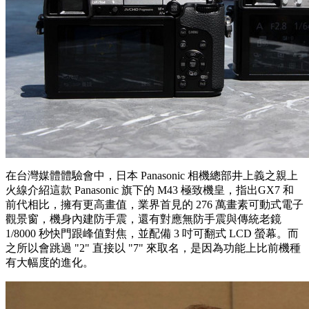
在台灣媒體體驗會中，日本 Panasonic 相機總部井上義之親上
火線介紹這款 Panasonic 旗下的 M43 極致機皇，指出GX7 和
前代相比，擁有更高畫值，業界首見的 276 萬畫素可動式電子
觀景窗，機身內建防手震，還有對應無防手震與傳統老鏡
1/8000 秒快門跟峰值對焦，並配備 3 吋可翻式 LCD 螢幕。而
之所以會跳過 "2" 直接以 "7" 來取名，是因為功能上比前機種
有大幅度的進化。