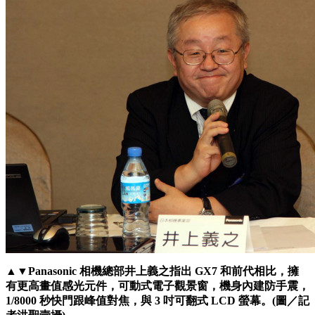
▲▼Panasonic 相機總部井上義之指出 GX7 和前代相比，擁
有更高畫值感光元件，可動式電子觀景窗，機身內建防手震，
1/8000 秒快門跟峰值對焦，與 3 吋可翻式 LCD 螢幕。(圖／記