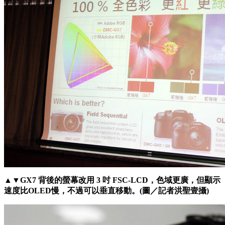
▲▼GX7 背後的螢幕改用 3 吋 FSC-LCD，色域更廣，但顯示
速度比OLED慢，不過可以垂直移動。(圖／記者洪聖壹攝)