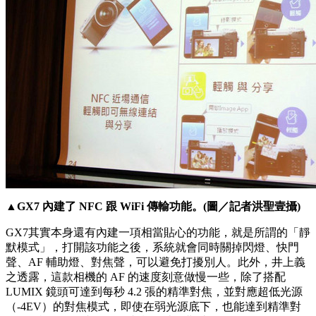
▲GX7 內建了 NFC 跟 WiFi 傳輸功能。(圖／記者洪聖壹攝)
GX7其實本身還有內建一項相當貼心的功能，就是所謂的「靜
默模式」，打開該功能之後，系統就會同時關掉閃燈、快門
聲、AF 輔助燈、對焦聲，可以避免打擾別人。此外，井上義
之透露，這款相機的 AF 的速度刻意做慢一些，除了搭配
LUMIX 鏡頭可達到每秒 4.2 張的精準對焦，並對應超低光源
（-4EV）的對焦模式，即使在弱光源底下，也能達到精準對