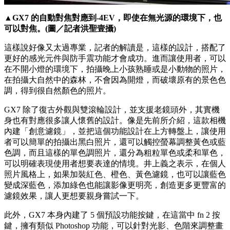
▲GX7 的自動對焦對應到-4EV，即使在無光源的環境下，也
可以對焦。(圖／記者洪聖壹攝)
這樣說好像又太過專業，記者的解讀是，這樣的設計，搭配了
更好的感光元件與防手震功能才會成功。進而讓使用者，可以
在不開小燈的環境下，拍攝晚上小孩熟睡或是小動物的照片，
在拍攝大自然中的森林，不會因為開燈，而破壞原有的景色色
調，得到很自然顏色的照片。
GX7 除了復古外觀與雙滾輪設計，並支援老鏡頭外，其實機
身也有對應很多讓人懷舊的設計。像是先前所介紹，這款相機
內建「創意濾鏡」，並把這個功能設計在上方轉盤上，讓使用
者可以簡單的拍攝出黑白照片，還可以觸控螢幕調整黃色或藍
色調，而且這樣的單色調照片，還分為粗粒單色或柔和單色，
可以明確表現使用者想要表達的情境。井上義之表示，在個人
照片風格上，如果加裝紅色、橙色、黃色濾鏡，也可以讓藍色
變成深藍色，添加綠色也能讓影像更明亮，創造更多更豐富的
濾鏡效果，讓人更想要親身嘗試一下。
此外，GX7 本身內建了 5 個預設功能按鍵，在這當中 fn 2 按
鍵，擁有類似 Photoshop 功能，可以針對光影、色階來調整畫