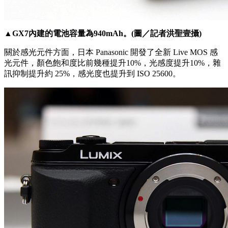
▲GX7內建的電池容量為940mAh。(圖／記者洪聖壹攝)
關於感光元件方面，日本 Panasonic 開發了全新 Live MOS 感
光元件，顏色飽和度比前幾種提升10%，光感度提升10%，雜
訊抑制提升約 25%，感光度也提升到 ISO 25600。