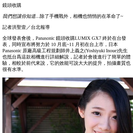
鏡頭收購
我們想讓你知道…
除了手機戰外，相機也悄悄的在革命了~
記者洪聖壹／台北報導
全球發表會後，Panasonic 鏡頭收購LUMIX GX7 終於在台發
表，同時宣布將努力於 10 月底~11 月初在台上市，日本
Panasonic 原廠高級工程規劃師井上義之(Yoshiyuki Inoue)先生
也抵台爲這款相機進行詳細解說，記者於會後進行了簡單的體
驗，相較於前代來說，它的效能可說大大的提升，拍攝畫質也
很有水準。