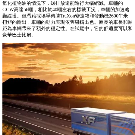
氫化植物油的情況下，碳排放還能進行大幅縮減。車輛的
GCW高達56噸，相比於40噸左右的標載工況，車輛的加速略
顯緩慢。但憑藉採埃孚傳勝TraXon變速箱和發動機2600牛米
扭矩的輸出，車輛的動力表現依舊堪稱出色。較長的車長和軸
距為車輛帶來了額外的穩定性。在試駕中，它的舒適度可以和
豪華巴士比肩。