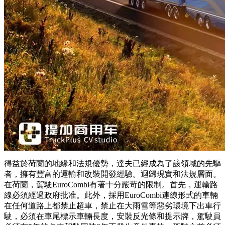
得益於荷蘭的地緣和法規優勢，達夫已經成為了該領域的先驅
者，擁有豐富的運輸和改裝開發經驗。迴歸現實和法規層面。
在荷蘭，駕駛EuroCombi有著十分嚴苛的限制。首先，運輸路
線必須經過政府批准。此外，採用EuroCombi連線形式的車輛
在任何道路上都禁止超車，禁止在大雨雪等惡劣環境下出車行
駛，必須在車尾標示車輛長度，安裝反光條和提示牌，駕駛員