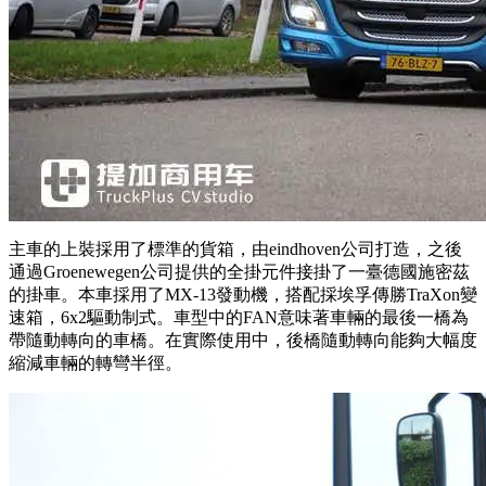
主車的上裝採用了標準的貨箱，由eindhoven公司打造，之後
通過Groenewegen公司提供的全掛元件接掛了一臺德國施密茲
的掛車。本車採用了MX-13發動機，搭配採埃孚傳勝TraXon變
速箱，6x2驅動制式。車型中的FAN意味著車輛的最後一橋為
帶隨動轉向的車橋。在實際使用中，後橋隨動轉向能夠大幅度
縮減車輛的轉彎半徑。