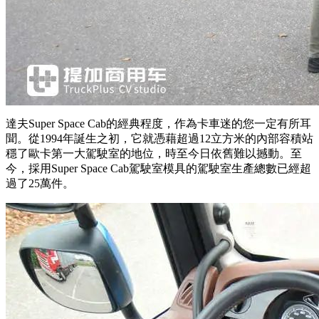
達夫Super Space Cab的經典程度，作為卡車迷的您一定有所耳
聞。從1994年誕生之初，它就憑藉超過12立方米的內部容積站
穩了歐卡第一大駕駛室的地位，時至今日依舊難以撼動。至
今，採用Super Space Cab駕駛室模具的駕駛室生產總數已經超
過了25萬件。