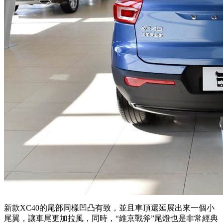
新款XC40的尾部同樣凹凸有致，並且車頂還延展出來一個小
尾翼，讓車尾更加拉風，同時，“維京戰斧”尾燈也是非常經典