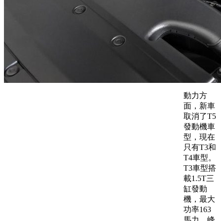
動力方
面，新車
取消了T5
發動機車
型，現在
只有T3和
T4車型。
T3車型搭
載1.5T三
缸發動
機，最大
功率163
馬力，峰