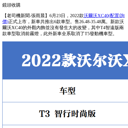
鏡頭收購
【老司機新聞-張雨晨】6月23日，2022款
沃爾沃
XC40
(配置
|詢
價)
正式上市，新車共推出6款車型。售26.48-35.48萬。新款沃
爾沃XC40的外觀內飾並沒有發生大的改變，其中T4智遠版兩
款車型取消前霧燈，此外新車全系取消了T5發動機車型。