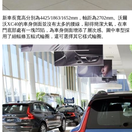
新車長寬高分別為4425/1863/1652mm，軸距為2702mm。沃爾
沃XC40的車身側面並沒有太多的腰線，顯得簡潔大氣，在車
門底部處有一塊凹陷，為車身側面增添了層次感。圖中車型採
用了細輻條五輻式輪圈，還可選擇其它樣式輪圈。