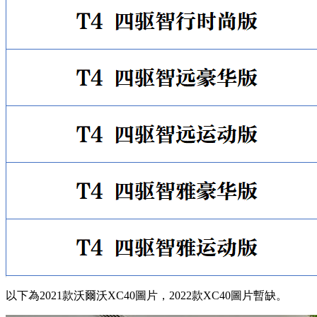
以下為2021款沃爾沃XC40圖片，2022款XC40圖片暫缺。