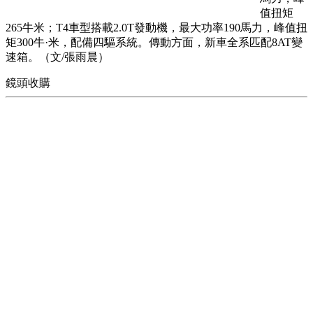
值扭矩
265牛米；T4車型搭載2.0T發動機，最大功率190馬力，峰值扭
矩300牛·米，配備四驅系統。傳動方面，新車全系匹配8AT變
速箱。（文/張雨晨）
鏡頭收購