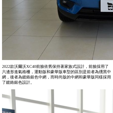
2022款沃爾沃XC40前臉依舊保持著家族式設計，前臉採用了
六邊形進氣格柵，運動版和豪華版車型的區別是前者為燻黑中
網，後者為鍍鉻銀色中網，而時尚版的中網和豪華版同樣採用
了鍍鉻銀色設計。