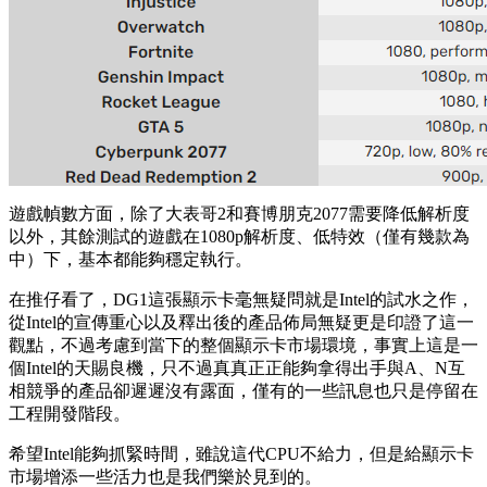
遊戲幀數方面，除了大表哥2和賽博朋克2077需要降低解析度
以外，其餘測試的遊戲在1080p解析度、低特效（僅有幾款為
中）下，基本都能夠穩定執行。
在推仔看了，DG1這張顯示卡毫無疑問就是Intel的試水之作，
從Intel的宣傳重心以及釋出後的產品佈局無疑更是印證了這一
觀點，不過考慮到當下的整個顯示卡市場環境，事實上這是一
個Intel的天賜良機，只不過真真正正能夠拿得出手與A、N互
相競爭的產品卻遲遲沒有露面，僅有的一些訊息也只是停留在
工程開發階段。
希望Intel能夠抓緊時間，雖說這代CPU不給力，但是給顯示卡
市場增添一些活力也是我們樂於見到的。