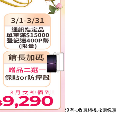
沒有-1收購相機,收購鏡頭