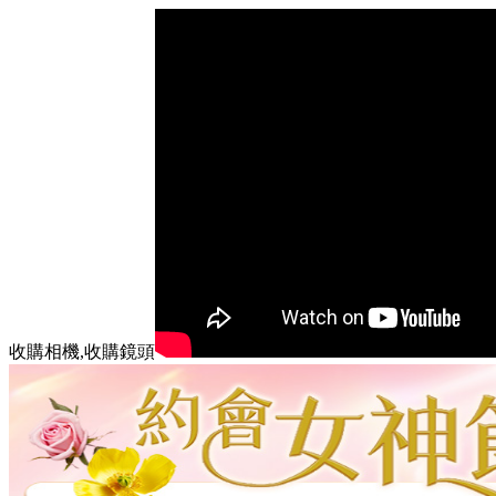
收購相機,收購鏡頭