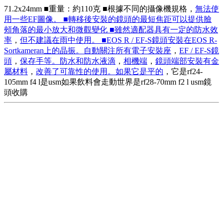
71.2x24mm ■重量：約110克 ■根據不同的攝像機規格，
無法使
用一些EF圖像。 ■轉移後安裝的鏡頭的最短焦距可以提供臉
頰角落的最小放大和微觀變化 ■雖然適配器具有一定的防水效
率
，
但不建議在雨中使用。 ■EOS R / EF-S鏡頭安裝在EOS R-
Sortkameran上的晶振。自動關注所有電子安裝座
，
EF / EF-S鏡
頭
，
保存手等。防水和防水液滴
，
相機端
，
鏡頭端部安裝有金
屬材料
，
改善了可靠性的使用。如果它是平的
，它是rf24-
105mm f4 l是usm如果飲料會走動世界是rf28-70mm f2 l usm鏡
頭收購