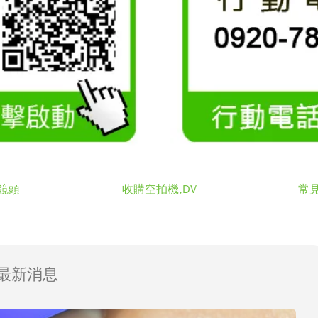
鏡頭
收購空拍機,DV
常
最新消息