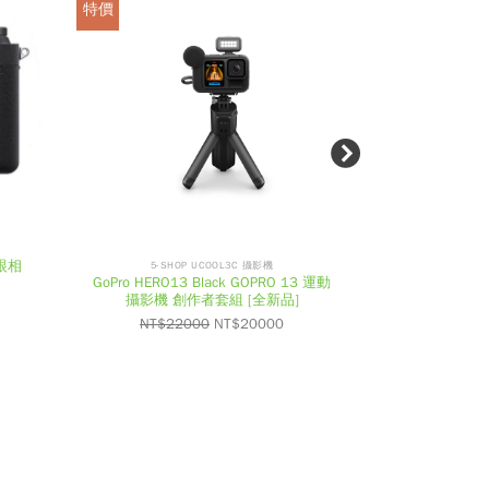
特價
特價
2
N
已售完
E
5-SH
X
FUJIFILM X
T
鏡
單眼相
5-SHOP UCOOL3C 攝影機
GoPro HERO13 Black GOPRO 13 運動
NT$
15
攝影機 創作者套組 [全新品]
NT$
22000
NT$
20000