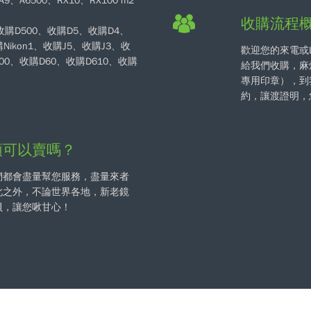
9、A6500、RX10、RX100 m2
收購流程
、收購D500、收購D5、收購D4、
Nikon1、收購J5、收購J3、收
歡迎您的來電或
500、收購D60、收購D610、收購
給我們收購，麻
專用印章），到
約，讓渡證明，
頭可以賣嗎？
們都會盡量幫您服務，盡量來者
此之外，不論世界各地，新老鏡
貝，讓您啾甘心！