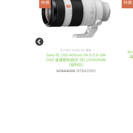
特價
特價
P
3C 相機
5-SHOP UCOOL3C 鏡頭
So
相機 單機身 [福利
Sony FE 100-400mm F4.5-5.6 GM
R
遠
OSS 遠攝變焦鏡頭 SEL100400GM
E
[福利品]
$
14000
NT$
44000
NT$
42000
V
I
O
U
S