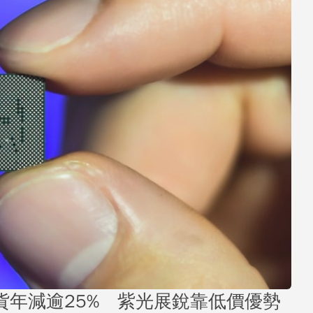
出貨年減逾25% 紫光展銳靠低價優勢