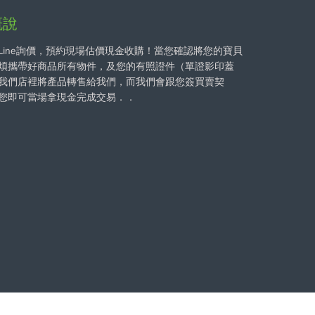
概說
Line詢價，預約現場估價現金收購！當您確認將您的寶貝
煩攜帶好商品所有物件，及您的有照證件（單證影印蓋
我們店裡將產品轉售給我們，而我們會跟您簽買賣契
您即可當場拿現金完成交易．．